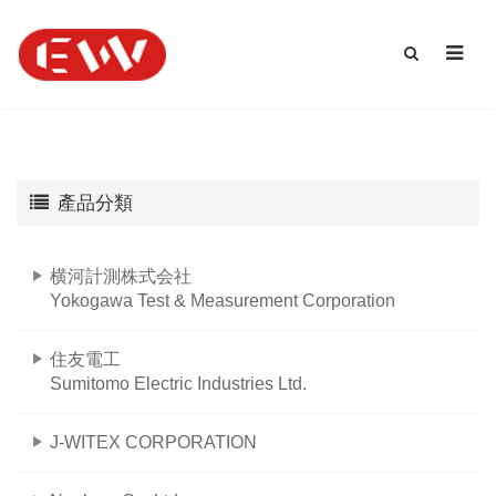
產品分類
横河計測株式会社
Yokogawa Test & Measurement Corporation
住友電工
Sumitomo Electric Industries Ltd.
J-WITEX CORPORATION