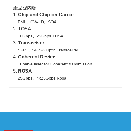
產品線內容：
1.
Chip and Chip-on-Carrier
EML、CW-LD、SOA
2.
TOSA
10Gbps、25Gbps TOSA
3.
Transceiver
SFP+、SFP28 Optic Transceiver
4.
Coherent Device
Tunable laser for Coherent transmission
5.
ROSA
25Gbps、4x25Gbps Rosa