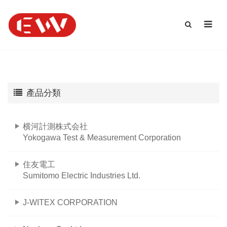
產品分類
横河計測株式会社
Yokogawa Test & Measurement Corporation
住友電工
Sumitomo Electric Industries Ltd.
J-WITEX CORPORATION