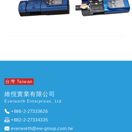
台灣 Taiwan
維恆實業有限公司
Everworth Enterprises, Ltd.
+886-2-27333626
+882-2-27334335
everworth@ew-group.com.tw