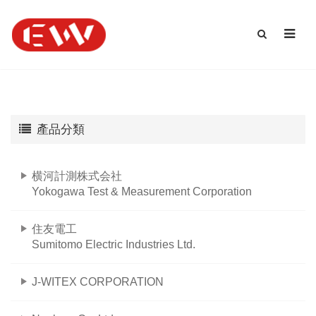
產品分類
横河計測株式会社
Yokogawa Test & Measurement Corporation
住友電工
Sumitomo Electric Industries Ltd.
J-WITEX CORPORATION