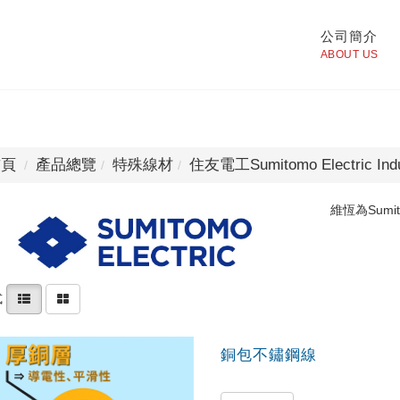
公司簡介
ABOUT US
頁
產品總覽
特殊線材
住友電工
Sumitomo Electric Indu
維恆為Sum
式
銅包不鏽鋼線